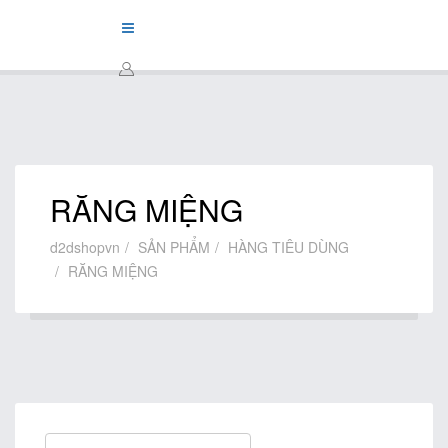
RĂNG MIỆNG
d2dshopvn
SẢN PHẨM
HÀNG TIÊU DÙNG
RĂNG MIỆNG