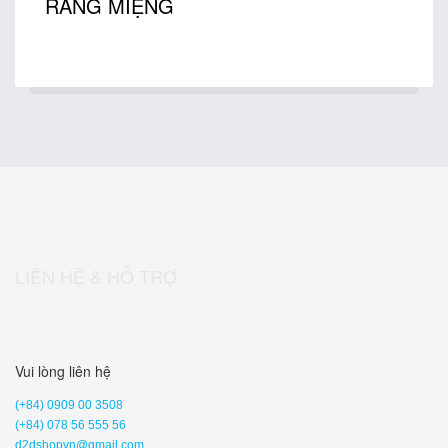
RĂNG MIỆNG
LIÊN HỆ & HỖ TRỢ
Vui lòng liên hệ
(+84) 0909 00 3508
(+84) 078 56 555 56
d2dshopvn@gmail.com